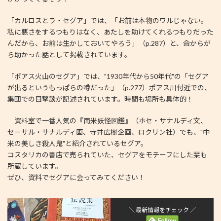
「カルロスとラ・セグア」では、「お前は本物のワルじゃない。
私に悪さをするつもりはなく、あたしを助けてくれるつもりだった
んだから、お前は生かしておいてやろう」（p.287）と、命からが
ら助かった話として掲載されています。
「ポアス火山のセグア」では、"1930年代から50年代"の「セグア
が出るというもっぱらの噂だった」（p.277）ポアス川付近での、
集団での目撃談が記述されています。時間も場所も具体的！
資料室で一番人気の『南米妖怪図鑑』（ホセ・サナルディ文、
セーサル・サナルディ画、寺井広樹企画、ロクリン社）でも、"中
米の美しき殺人鬼"と紹介されているセグア。
コスタリカの書店で売られていた、セグアをモチーフにした栞も
所蔵しています。
ぜひ、資料でセグアに会ってみてください！
＼ 最新情報をチェック ／