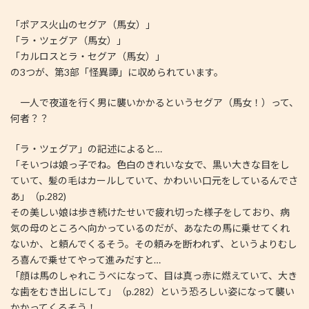
「ポアス火山のセグア（馬女）」
「ラ・ツェグア（馬女）」
「カルロスとラ・セグア（馬女）」
の3つが、第3部「怪異譚」に収められています。
一人で夜道を行く男に襲いかかるというセグア（馬女！）って、
何者？？
「ラ・ツェグア」の記述によると…
「そいつは娘っ子でね。色白のきれいな女で、黒い大きな目をし
ていて、髪の毛はカールしていて、かわいい口元をしているんでさ
あ」（p.282)
その美しい娘は歩き続けたせいで疲れ切った様子をしており、病
気の母のところへ向かっているのだが、あなたの馬に乗せてくれ
ないか、と頼んでくるそう。その頼みを断われず、というよりむし
ろ喜んで乗せてやって進みだすと…
「顔は馬のしゃれこうべになって、目は真っ赤に燃えていて、大き
な歯をむき出しにして」（p.282）という恐ろしい姿になって襲い
かかってくるそう！