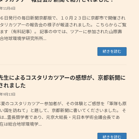
5年11月6日
６日発行の毎日新聞京都版で、１０月２３日に京都市で開催され
タリカツアーの報告会の様子が報道されました。 こちらからご覧
ます（有料記事）。 記事の中では、ツアーに参加された山際壽
合地球環境学研究所所…
続きを読む
先生によるコスタリカツアーの感想が、京都新聞に
されました
5年9月13日
5年夏のコスタリカツアー参加者が、その体験とご感想を「軍隊も原
い国を訪ねて」と題して、京都新聞に書いてくださいました。 そ
は…霊長類学者であり、元京大総長・元日本学術会議会長であ
在は総合地球環境学…
続きを読む