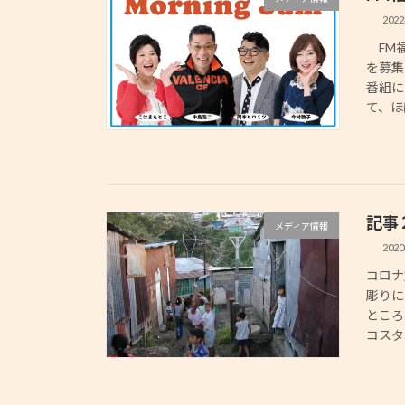
202
FM福
を募集
番組に
て、ほ
記事
メディア情報
202
コロナ
彫りに
ところ
コスタ