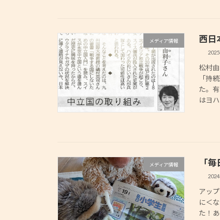
西日
メディア情報
202
松村由
「持続
た。有
はヨハ
「毎
メディア情報
202
アップ
に＜な
た！あ