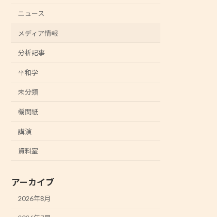
ニュース
メディア情報
分析記事
平和学
未分類
機関紙
講演
資料室
アーカイブ
2026年8月