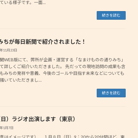
ている様子です。一面…
続きを読む
みちが毎日新聞で紹介されました！
3年11月23日
聞WEB版にて、弊所が企画・運営する「なまけものの通りみち」
て詳しくご紹介いただきました。 先だっての現地訪問の成果も含
もみちの発祥や意義、今後のゴールや目指す未来などについても
掻いていただきまし…
続きを読む
8（日）ラジオ出演します（東京）
3年1月7日
真はイメージです） １月８日（日）9：20から20分間ほど、東