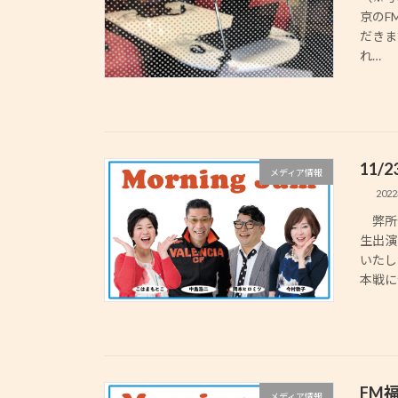
京のFM
だきま
れ…
11
メディア情報
202
弊所代
生出演
いたし
本戦に
FM
メディア情報