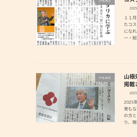
けもみち
202
１１月
たコス
になれ
一・総
山極
けもみち
掲載
202
202
発もな
の方と
り、現