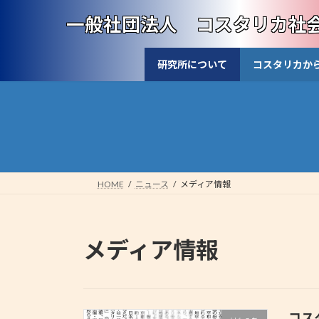
コ
ナ
一般社団法人 コスタリカ社
ン
ビ
テ
ゲ
ン
ー
研究所について
コスタリカか
ツ
シ
へ
ョ
ス
ン
キ
に
ッ
移
プ
動
HOME
ニュース
メディア情報
メディア情報
コス