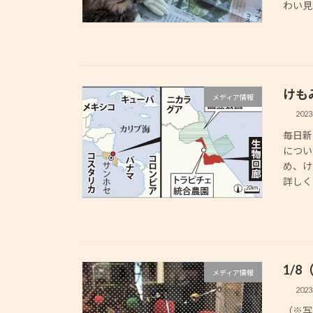
わい見
けも
メディア情報
202
毎日新
につい
め、け
詳しく
1/
メディア情報
202
（※写