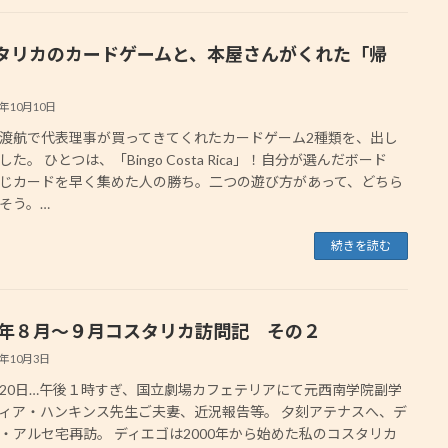
タリカのカードゲームと、本屋さんがくれた「帰
3年10月10日
渡航で代表理事が買ってきてくれたカードゲーム2種類を、出し
た。 ひとつは、「Bingo Costa Rica」！自分が選んだボード
じカードを早く集めた人の勝ち。二つの遊び方があって、どちら
そう。…
続きを読む
23年８月〜９月コスタリカ訪問記 その２
3年10月3日
20日…午後１時すぎ、国立劇場カフェテリアにて元西南学院副学
ィア・ハンキンス先生ご夫妻、近況報告等。 夕刻アテナスへ、デ
・アルセ宅再訪。 ディエゴは2000年から始めた私のコスタリカ