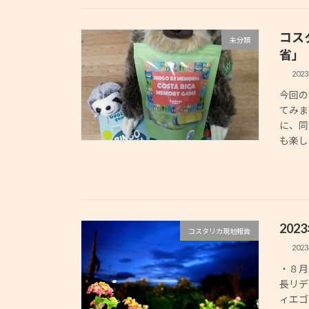
コス
未分類
省」
202
今回の
てみまし
に、同
も楽し
20
コスタリカ現地報告
202
・８月
長リデ
ィエゴ