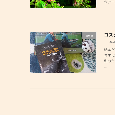
ツアー
コス
資料室
202
絵本だ
まずはこ
和のた
…