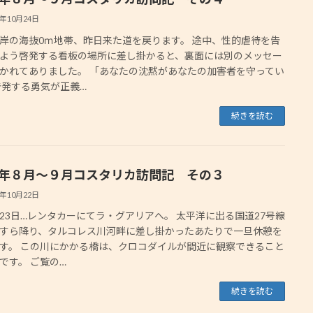
3年10月24日
岸の海抜0ｍ地帯、昨日来た道を戻ります。 途中、性的虐待を告
よう啓発する看板の場所に差し掛かると、裏面には別のメッセー
かれてありました。 「あなたの沈黙があなたの加害者を守ってい
告発する勇気が正義…
続きを読む
23年８月〜９月コスタリカ訪問記 その３
3年10月22日
23日…レンタカーにてラ・グアリアへ。 太平洋に出る国道27号線
すら降り、タルコレス川河畔に差し掛かったあたりで一旦休憩を
す。 この川にかかる橋は、クロコダイルが間近に観察できること
です。 ご覧の…
続きを読む