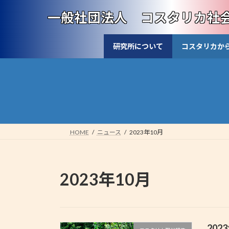
コ
ナ
一般社団法人 コスタリカ社
ン
ビ
テ
ゲ
ン
ー
研究所について
コスタリカか
ツ
シ
へ
ョ
ス
ン
キ
に
ッ
移
プ
動
HOME
ニュース
2023年10月
2023年10月
20