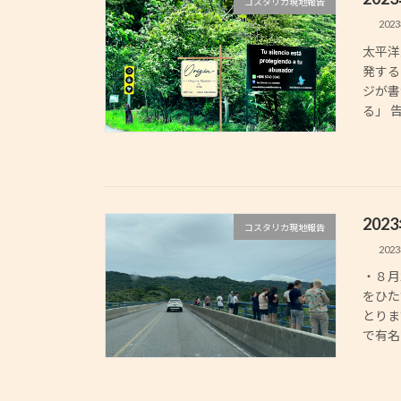
コスタリカ現地報告
202
太平洋
発する
ジが書
る」 
20
コスタリカ現地報告
202
・８月
をひた
とりま
で有名