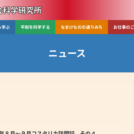
会科学研究所
ら学ぶ
平和を科学する
なまけものの通りみち
お仕事の
ニュース
23年８月〜９月コスタリカ訪問記 その４