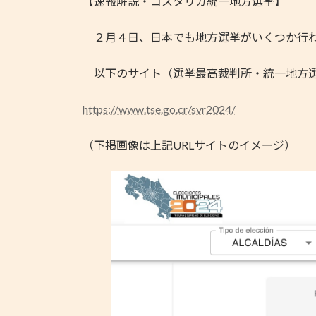
【速報解説・コスタリカ統一地方選挙】
新
日
時
２月４日、日本でも地方選挙がいくつか行わ
:
以下のサイト（選挙最高裁判所・統一地方選
https://www.tse.go.cr/svr2024/
（下掲画像は上記URLサイトのイメージ）