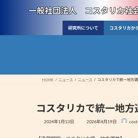
コ
ナ
一般社団法人 コスタリカ社
ン
ビ
テ
ゲ
ン
ー
研究所について
コスタリカか
ツ
シ
へ
ョ
ス
ン
キ
に
ッ
移
プ
動
HOME
ニュース
ニュース
コスタリカで統一地方選
コスタリカで統一地方
最
2024年1月13日
2026年4月19日
cost
終
更