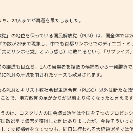
ち、23人までが再選を果たしました。
」の地位を保っている国民解放党（PLN）は、国全体では2
プの数が29まで現象し、中でも首都サンホセでのディエゴ・ミ
共にサンホセ党」という感じ）に敗れるという「サプライズ」
の躍進も目立ち、1人の当選者を複数の候補者から一発勝負で
にPLNの牙城を崩されたケースも散見されます。
PLNとキリスト教社会民主連合党（PUSC）以外は新たな
たことで、地方政党の足がかりが以前より強くなったと言えます
うのは、コスタリカの国会議員選挙は全国を７つのプロビンシ
が国政選挙で議席を獲得した例はありましたが、今後そういっ
として立候補者を立てつつも、同日に行われる大統領選挙では