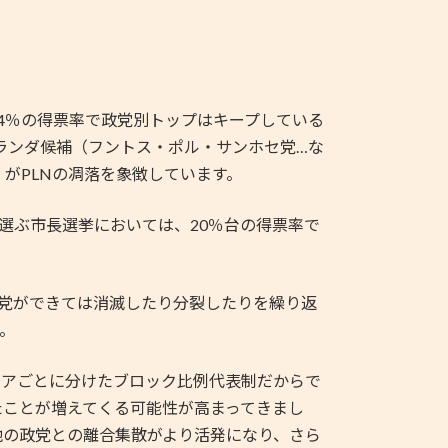
4％の得票率で政党別トップはキープしている
ランダ候補（フントス・ポル・サンホセ党…な
がPLNの凋落を象徴しています。
選ぶ市長選挙においては、20％台の得票率で
政党ができては消滅したり分裂したりを繰り返
。
アごとに分けたブロック比例代表制だからで
たことが増えてくる可能性が高まってきまし
他の政党との離合集散がより活発になり、さら