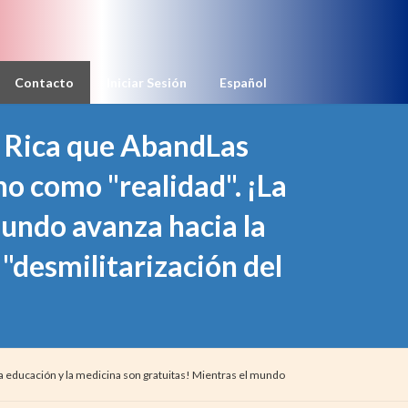
Contacto
Iniciar Sesión
Español
 Rica que AbandLas
no como "realidad". ¡La
mundo avanza hacia la
 "desmilitarización del
a educación y la medicina son gratuitas! Mientras el mundo