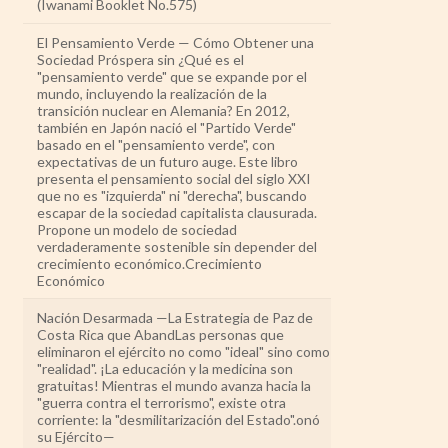
(Iwanami Booklet No.575)
El Pensamiento Verde — Cómo Obtener una
Sociedad Próspera sin ¿Qué es el
"pensamiento verde" que se expande por el
mundo, incluyendo la realización de la
transición nuclear en Alemania? En 2012,
también en Japón nació el "Partido Verde"
basado en el "pensamiento verde", con
expectativas de un futuro auge. Este libro
presenta el pensamiento social del siglo XXI
que no es "izquierda" ni "derecha", buscando
escapar de la sociedad capitalista clausurada.
Propone un modelo de sociedad
verdaderamente sostenible sin depender del
crecimiento económico.Crecimiento
Económico
Nación Desarmada —La Estrategia de Paz de
Costa Rica que AbandLas personas que
eliminaron el ejército no como "ideal" sino como
"realidad". ¡La educación y la medicina son
gratuitas! Mientras el mundo avanza hacia la
"guerra contra el terrorismo", existe otra
corriente: la "desmilitarización del Estado".onó
su Ejército—