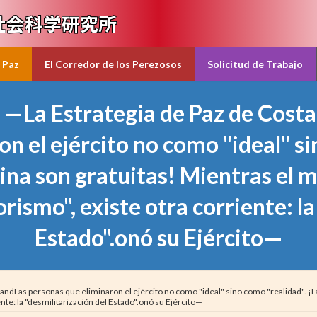
社会科学研究所
 Paz
El Corredor de los Perezosos
Solicitud de Trabajo
—La Estrategia de Paz de Costa
n el ejército no como "ideal" si
ina son gratuitas! Mientras el 
orismo", existe otra corriente: la
Estado".onó su Ejército—
ndLas personas que eliminaron el ejército no como "ideal" sino como "realidad". ¡L
ente: la "desmilitarización del Estado".onó su Ejército—