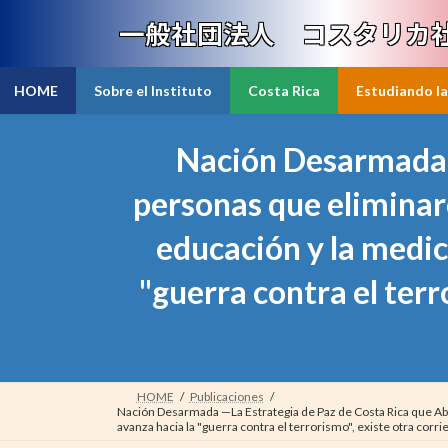
Skip
Skip
to
to
一般社団法人 コスタリカ
the
the
content
Navigation
HOME
Sobre el Instituto
Costa Rica
Estudiando la
Nación Desarmada 
personas que eliminaro
educación y la medic
"guerra contra el terr
HOME
Publicaciones
Nación Desarmada —La Estrategia de Paz de Costa Rica que Aba
avanza hacia la "guerra contra el terrorismo", existe otra corri